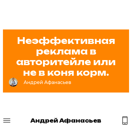
Неэффективная
реклама в
авторитейле или
не в коня корм.
Андрей Афанасьев
Андрей Афанасьев