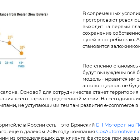
В современных услови
претерпевают революц
выходит на первый пла
сохранение собственно
путей к потребителю. А
становится заложником 
Постепенно становясь 
будут вынуждены всё б
модель - нравится им э
автоконцернов не буд
осалона. Основой для сотрудничества станет территория
ания всего парка определённой марки. На сегодняшний
темпами, не уступающими темпам развития e-commerce в
ритейле в России есть – это Брянский
БН Моторс г-на 
ого, ещё в далёком 2016 году компания
CoxAutomotive в 
дним из определяющих для клиента факторов при заезде 