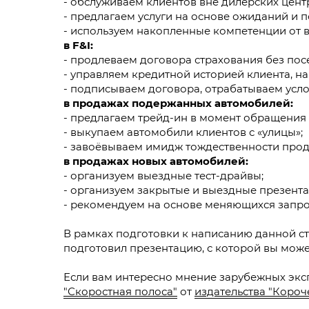
- обслуживаем клиентов вне дилерских цент
- предлагаем услуги на основе ожиданий и 
- используем накопленные компетенции от 
в F&I:
- продлеваем договора страхования без по
- управляем кредитной историей клиента, на
- подписываем договора, отрабатываем усл
в продажах подержанных автомобилей:
- предлагаем трейд-ин в момент обращения 
- выкупаем автомобили клиентов с «улицы»;
- завоёвываем имидж тождественности прод
в продажах новых автомобилей:
- организуем выездные тест-драйвы;
- организуем закрытые и выездные презент
- рекомендуем на основе меняющихся запрос
В рамках подготовки к написанию данной ста
подготовил презентацию, с которой вы мож
Если вам интересно мнение зарубежных экс
"Скоростная полоса"
от
издательства "Короче