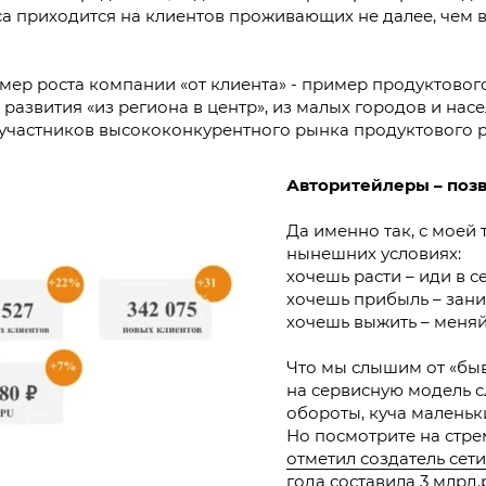
 приходится на клиентов проживающих не далее, чем в 10
имер роста компании «от клиента» - пример продуктово
 развития «из региона в центр», из малых городов и нас
участников высококонкурентного рынка продуктового ри
Авторитейлеры – позв
Да именно так, с моей 
нынешних условиях:
хочешь расти – иди в 
хочешь прибыль – зан
хочешь выжить – меняй
Что мы слышим от «бы
на сервисную модель 
обороты, куча маленьки
Но посмотрите на стр
отметил создатель сет
года
составила 3 млрд.р