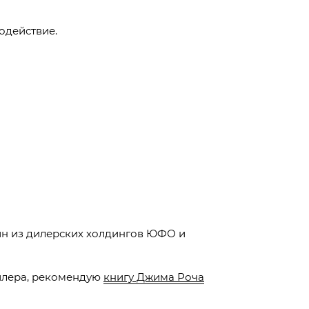
одействие.
дин из дилерских холдингов ЮФО и
илера, рекомендую
книгу Джима Роча