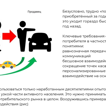
Безусловно, трудно «по
приобретённый за годы
это уходит гораздо бы
год назад.
Ключевые требования 
потребителя в частнос
понятиями:
равнозначная передача
коммуникаций
бесшовное взаимодейст
сокращение точек каса
персонализированные
взаимодействие на осн
пользоваться только наработанным десятилетиями опыто
узкой части активного населения. Это нужно принимать 
отребительского рынка в целом. Вооружившись примера
действия (рис)