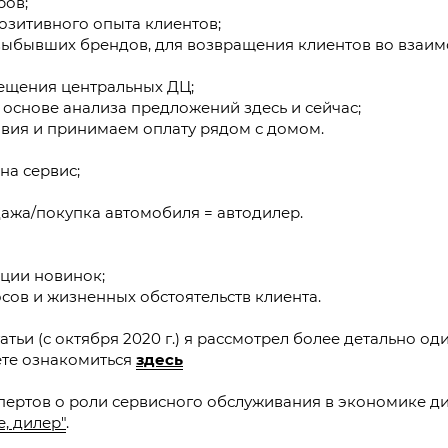
ров;
позитивного опыта клиентов;
выбывших брендов, для возвращения клиентов во взаим
сещения центральных ДЦ;
 основе анализа предложений здесь и сейчас;
овия и принимаем оплату рядом с домом.
на сервис;
ажа/покупка автомобиля = автодилер.
ации новинок;
ов и жизненных обстоятельств клиента.
тьи (с октября 2020 г.) я рассмотрел более детально о
ете ознакомиться
здесь
пертов о роли сервисного обслуживания в экономике д
, дилер"
.