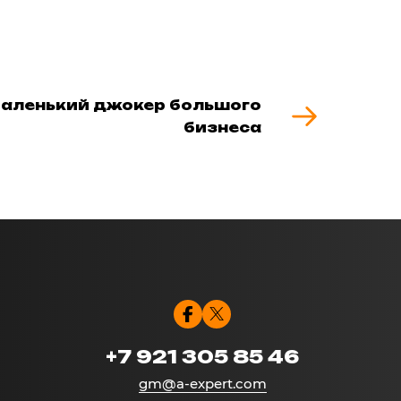
аленький джокер большого
бизнеса
+7 921 305 85 46
gm@a-expert.com