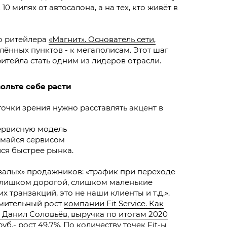
 милях от автосалона, а на тех, кто живёт в
го ритейлера
«Магнит». Основатель сети,
елённых пунктов - к мегаполисам. Этот шаг
тейла стать одним из лидеров отрасли.
ольте себе расти
точки зрения нужно расставлять акцент в
сервисную модель
имайся сервисом
ся быстрее рынка.
валых» продажников: «трафик при переходе
слишком дорогой, слишком маленькие
х транзакций, это не наши клиенты и т.д.».
емительный рост
компании Fit Service. Как
и Данил Соловьёв, выручка по итогам 2020
уб.- рост 49,7%. По количеству точек Fit-ы