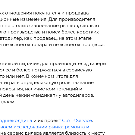
ях отношения покупателя и продавца
ионные изменения. Для производителя
н не столько завоевание рынков, сколько
го производства и поиск более коротких
втодилер, как продавец, на этом этапе
не «своего» товара и не «своего» процесса.
«точкой выдачи» для производителя, дилеры
олее и более погружаться в сервисную
то или нет. В конечном итоге для
ет играть определяющую роль название
 покрытия, наличие компетенций и
 день некий «гандикап» у автодилеров,
 целом.
Подщеколдина
и их проект
G.A.P Service
.
своём исследовании рынка ремонта и
на сервис дилера является близость к месту