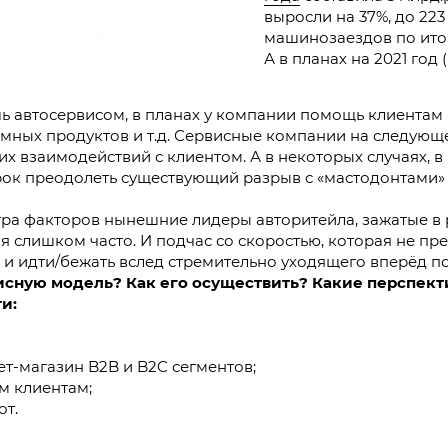
выросли на 37%, до 223
машинозаездов по итог
А в планах на 2021 год 
ишь автосервисом, в планах у компании помощь клиентам
мных продуктов и т.д. Сервисные компании на следующ
их взаимодействий с клиентом. А в некоторых случаях, 
срок преодолеть существующий разрыв с «мастодонтами»
ра факторов нынешние лидеры авторитейла, зажатые в
я слишком часто. И подчас со скоростью, которая не п
я и идти/бежать вслед стремительно уходящего вперёд п
висную модель? Как его осуществить? Какие перспек
и:
т-магазин B2B и B2C сегментов;
м клиентам;
от.