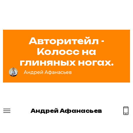
Авторитейл -
Колосс на
глиняных ногах.
Андрей Афанасьев
Андрей Афанасьев