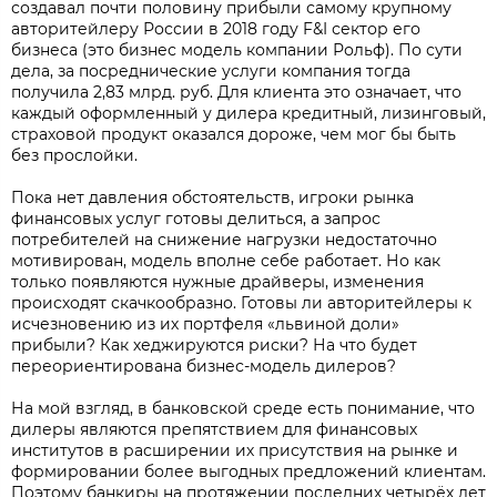
создавал почти половину прибыли самому крупному
авторитейлеру России в 2018 году F&I сектор его
бизнеса (это бизнес модель компании Рольф). По сути
дела, за посреднические услуги компания тогда
получила 2,83 млрд. руб. Для клиента это означает, что
каждый оформленный у дилера кредитный, лизинговый,
страховой продукт оказался дороже, чем мог бы быть
без прослойки.
Пока нет давления обстоятельств, игроки рынка
финансовых услуг готовы делиться, а запрос
потребителей на снижение нагрузки недостаточно
мотивирован, модель вполне себе работает. Но как
только появляются нужные драйверы, изменения
происходят скачкообразно. Готовы ли авторитейлеры к
исчезновению из их портфеля «львиной доли»
прибыли? Как хеджируются риски? На что будет
переориентирована бизнес-модель дилеров?
На мой взгляд, в банковской среде есть понимание, что
дилеры являются препятствием для финансовых
институтов в расширении их присутствия на рынке и
формировании более выгодных предложений клиентам.
Поэтому банкиры на протяжении последних четырёх лет