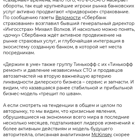
«сахарные» времена, мало того, что e-ОСАГО набирает
обороты, так ещё крупнейшие игроки рынка банковских
услуг активно продвигают «придворное» страхование.
По сообщению газеты
Ведомости
«Сбербанк
страхование» возглавил бывший генеральный директор
«Ингосстрах» Михаил Волков. И насколько можно понять,
«дочку» Сбербанка ждёт активное продвижение на
рынке страховых услуг, и глубочайшая интеграция в
экосистему созданную банком, в которой нет места
посредникам.
«Держим в уме» также группу Тинькофф с их «Тинькофф
ремонт» и давление независимых СТО и продавцов
автозапчастей на вторую важнейшую артерию
ликвидности дилерского бизнеса – сервис и запчасти. И
видим, что казавшаяся ранее стабильной и прибыльной
бизнес-модель «трещит по швам».
А если смотреть на тенденции в общем и целом по
авторынку, то мы видим, что кризисные явления,
обрушившиеся на экономики всего мира в последние
несколько месяцев, подталкивают лидеров изменений к
более активным действиям и модель будущего
авторитейла, описанная аналитиками
McKinsey
скорее